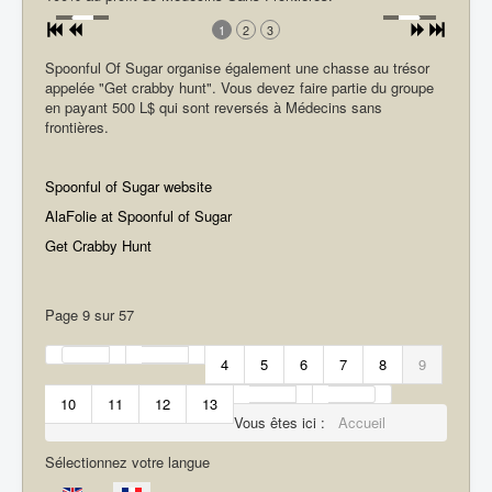
1
2
3
Spoonful Of Sugar organise également une chasse au trésor
appelée "Get crabby hunt". Vous devez faire partie du groupe
en payant 500 L$ qui sont reversés à Médecins sans
frontières.
Spoonful of Sugar website
AlaFolie at Spoonful of Sugar
Get Crabby Hunt
Page 9 sur 57
4
5
6
7
8
9
10
11
12
13
Vous êtes ici :
Accueil
Sélectionnez votre langue