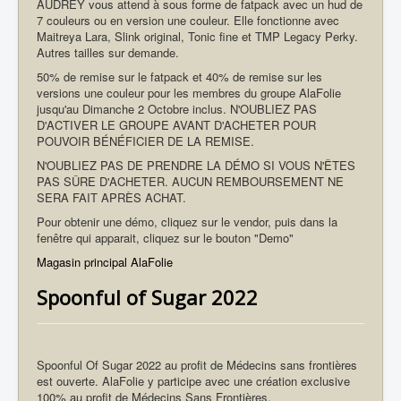
AUDREY vous attend à sous forme de fatpack avec un hud de
7 couleurs ou en version une couleur. Elle fonctionne avec
Maitreya Lara, Slink original, Tonic fine et TMP Legacy Perky.
Autres tailles sur demande.
50% de remise sur le fatpack et 40% de remise sur les
versions une couleur pour les membres du groupe AlaFolie
jusqu'au Dimanche 2 Octobre inclus. N'OUBLIEZ PAS
D'ACTIVER LE GROUPE AVANT D'ACHETER POUR
POUVOIR BÉNÉFICIER DE LA REMISE.
N'OUBLIEZ PAS DE PRENDRE LA DÉMO SI VOUS N'ÊTES
PAS SÛRE D'ACHETER. AUCUN REMBOURSEMENT NE
SERA FAIT APRÈS ACHAT.
Pour obtenir une démo, cliquez sur le vendor, puis dans la
fenêtre qui apparait, cliquez sur le bouton "Demo"
Magasin principal AlaFolie
Spoonful of Sugar 2022
Spoonful Of Sugar 2022 au profit de Médecins sans frontières
est ouverte. AlaFolie y participe avec une création exclusive
100% au profit de Médecins Sans Frontières.