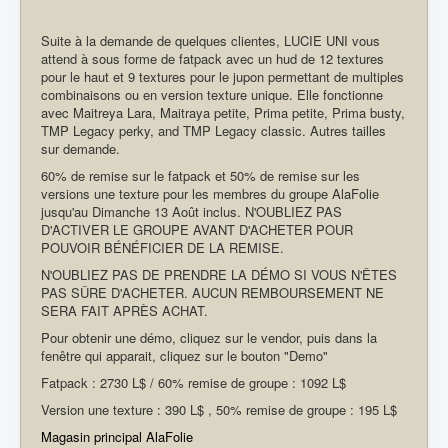
Suite à la demande de quelques clientes, LUCIE UNI vous
attend à sous forme de fatpack avec un hud de 12 textures
pour le haut et 9 textures pour le jupon permettant de multiples
combinaisons ou en version texture unique. Elle fonctionne
avec Maitreya Lara, Maitraya petite, Prima petite, Prima busty,
TMP Legacy perky, and TMP Legacy classic. Autres tailles
sur demande.
60% de remise sur le fatpack et 50% de remise sur les
versions une texture pour les membres du groupe AlaFolie
jusqu'au Dimanche 13 Août inclus. N'OUBLIEZ PAS
D'ACTIVER LE GROUPE AVANT D'ACHETER POUR
POUVOIR BÉNÉFICIER DE LA REMISE.
N'OUBLIEZ PAS DE PRENDRE LA DÉMO SI VOUS N'ÊTES
PAS SÛRE D'ACHETER. AUCUN REMBOURSEMENT NE
SERA FAIT APRÈS ACHAT.
Pour obtenir une démo, cliquez sur le vendor, puis dans la
fenêtre qui apparait, cliquez sur le bouton "Demo"
Fatpack : 2730 L$ / 60% remise de groupe : 1092 L$
Version une texture : 390 L$ , 50% remise de groupe : 195 L$
Magasin principal AlaFolie